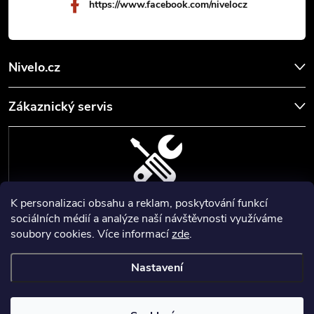
https://www.facebook.com/nivelocz
Nivelo.cz
Zákaznický servis
K personalizaci obsahu a reklam, poskytování funkcí
SERVIS, SEŘÍZENÍ A KALIBRACE
sociálních médií a analýze naší návštěvnosti využíváme
soubory cookies. Více informací
zde
.
Zajišťujeme servisní a kalibrační služby geodetických a stavebních
přístrojů a pomůcek.
Nastavení
Copyright 2026
Nivelo
. Všechna práva vyhrazena.
Upravit nastavení
cookies
Nastartoval
💙