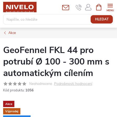
Přejít
NÁKUPNÍ
KOŠÍK
na
obsah
HLEDAT
Akce
GeoFennel FKL 44 pro
potrubí Ø 100 - 300 mm s
automatickým cílením
Podrobnosti hodnocení
Neohodnoceno
Kód produktu:
1056
Akce
Výprodej