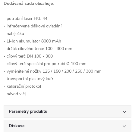
Dodávaná sada obsahuje:
- potrubní laser FKL 44
- infračervené dálkové ovládání
- nabíječku
- Li-Ion akumulátor 8000 mAh
- držák cílového terče 100 - 300 mm
- cílový terč DN 100 - 300
- cílový terč speciální pro potrubí Ø 100 mm
- vyměnitelné nožky 125 / 150 / 200 / 250 / 300 mm
- transportní plastový kufr
- kalibrační protokol
- návod v čj
Parametry produktu
Diskuse