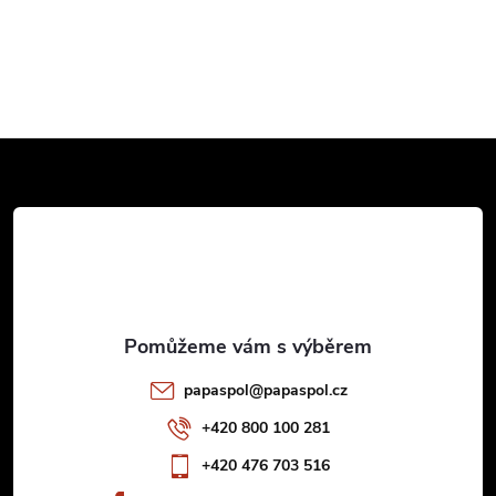
Z
á
p
a
t
papaspol
@
papaspol.cz
í
+420 800 100 281
+420 476 703 516