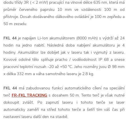
diodu třídy 3R ( < 2 mW) pracující na vlnové délce 635 nm, která má
průměr červeného paprsku 10 mm ve vzdálenosti 100 m od
přístroje. Dosah dodávaného dálkového ovládání je 100 m zepředu a
50 m zezadu.
FKL 44
je napájen Li-Ion akumulátorem (8000 mAh) s výdrží až 24
hodin na jedno nabití. Následná doba nabíjení akumulátoru je 4
hodiny. Akumulátor lze dobíjet jak v laseru tak i vyjmutý z laseru.
Kovové odolné tělo splňuje pracho / voděodolnost IP 68 a snese
pracovní teplotní rozsah -20 až +50 °C. Jeho rozměry jsou Ø 98 mm
x délka 332 mm a váha samotného laseru je 2.8 kg.
FKL 44
má zabudovanou funkci automatického cílení na speciální
terč
FR-FKL TRACKING
s dosahem 50 m. Tento terč je však nutné
dokoupit zvlášť. Po zapnutí laseru i tohoto terče se laser
automaticky zaměří na střed tohoto terče a šetří tím váš čas při
nastavení laseru další den na stavbě.