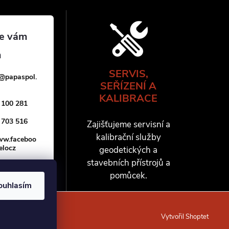
SERVIS,
@
papaspol.
SEŘÍZENÍ A
KALIBRACE
 100 281
 703 516
Zajišťujeme servisní a
kalibrační služby
www.faceboo
elocz
geodetických a
stavebních přístrojů a
pomůcek.
ouhlasím
Vytvořil Shoptet