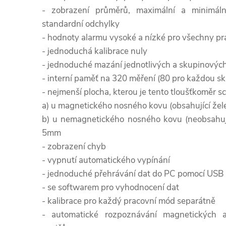
- zobrazení průměrů, maximální a minimál
standardní odchylky
- hodnoty alarmu vysoké a nízké pro všechny p
- jednoduchá kalibrace nuly
- jednoduché mazání jednotlivých a skupinovýc
- interní paměť na 320 měření (80 pro každou s
- nejmenší plocha, kterou je tento tloušťkoměr s
a) u magnetického nosného kovu (obsahující žel
b) u nemagnetického nosného kovu (neobsahují
5mm
- zobrazení chyb
- vypnutí automatického vypínání
- jednoduché přehrávání dat do PC pomocí USB
- se softwarem pro vyhodnocení dat
- kalibrace pro každý pracovní mód separátně
- automatické rozpoznávání magnetických 