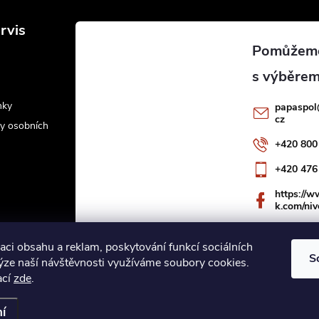
rvis
nky
papaspol
cz
y osobních
+420 800
+420 476
https://
k.com/niv
aci obsahu a reklam, poskytování funkcí sociálních
S
lýze naší návštěvnosti využíváme soubory cookies.
ací
zde
.
ookies
í