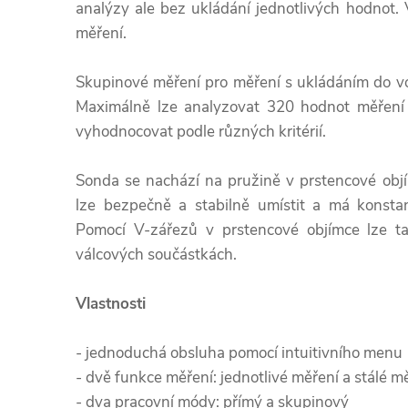
analýzy ale bez ukládání jednotlivých hodnot.
měření.
Skupinové měření pro měření s ukládáním do v
Maximálně lze analyzovat 320 hodnot měření a
vyhodnocovat podle různých kritérií.
Sonda se nachází na pružině v prstencové objímc
lze bezpečně a stabilně umístit a má konstan
Pomocí V-zářezů v prstencové objímce lze t
válcových součástkách.
Vlastnosti
- jednoduchá obsluha pomocí intuitivního menu
- dvě funkce měření: jednotlivé měření a stálé m
- dva pracovní módy: přímý a skupinový