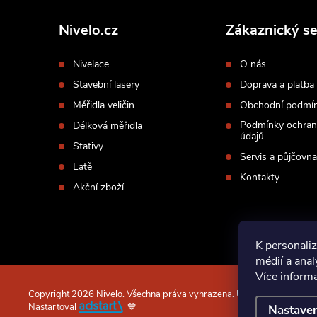
á
p
Nivelo.cz
Zákaznický se
a
Nivelace
O nás
t
Stavební lasery
Doprava a platba
í
Měřidla veličin
Obchodní podmí
Podmínky ochran
Délková měřidla
údajů
Stativy
Servis a půjčovna
Latě
Kontakty
Akční zboží
K personaliz
médií a ana
Více inform
Copyright 2026
Nivelo
. Všechna práva vyhrazena.
Upravit nastavení c
Nastartoval
💙
Nastaven