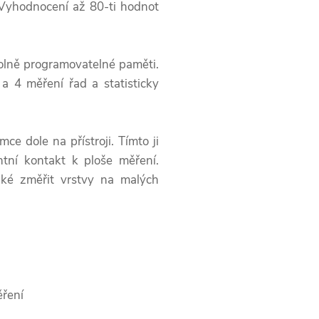
 Vyhodnocení až 80-ti hodnot
olně programovatelné paměti.
 4 měření řad a statisticky
e dole na přístroji. Tímto ji
tní kontakt k ploše měření.
aké změřit vrstvy na malých
ěření