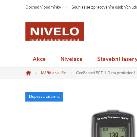
Přejít
Obchodní podmínky
Souhlas se zpracováním osobních úd
na
obsah
Akce
Nivelace
Stavební laser
Měřidla veličin
GeoFennel FCT 1 Data profesionál
Domů
Doprava zdarma