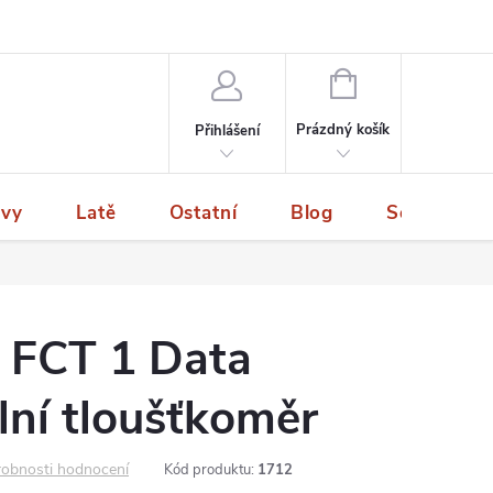
NÁKUPNÍ
KOŠÍK
Prázdný košík
Přihlášení
ivy
Latě
Ostatní
Blog
Servis a p
 FCT 1 Data
lní tloušťkoměr
obnosti hodnocení
Kód produktu:
1712