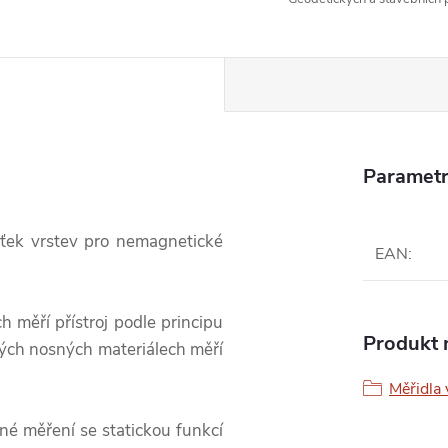
Parametr
šťek vrstev pro nemagnetické
EAN
:
 měří přístroj podle principu
Produkt n
ých nosných materiálech měří
Měřidla 
tné měření se statickou funkcí