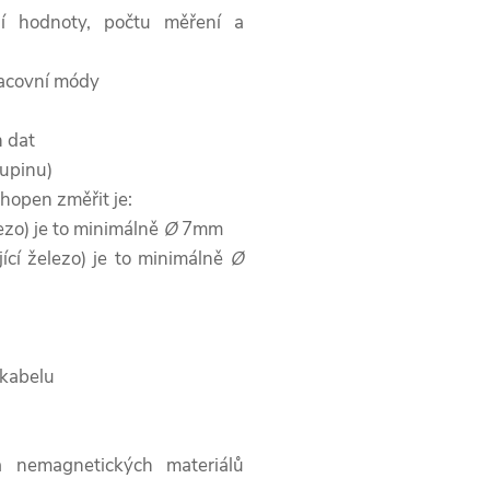
ní hodnoty, počtu měření a
racovní módy
h dat
kupinu)
chopen změřit je:
ezo) je to minimálně
Ø
7mm
cí železo) je to minimálně
Ø
 kabelu
a nemagnetických materiálů