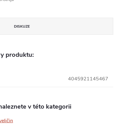
DISKUZE
y produktu:
4045921145467
aleznete v této kategorii
veličin