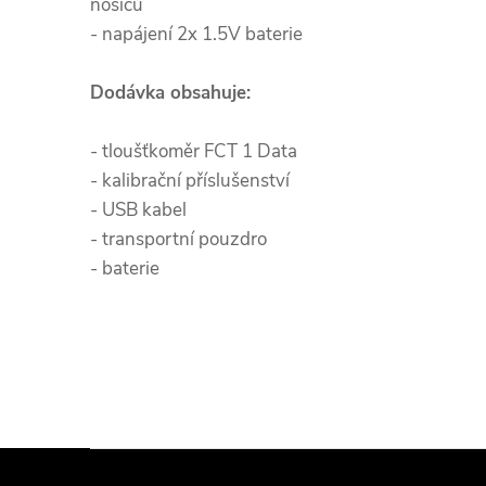
nosičů
- napájení 2x 1.5V baterie
Dodávka obsahuje:
- tloušťkoměr FCT 1 Data
- kalibrační příslušenství
- USB kabel
- transportní pouzdro
- baterie
Z