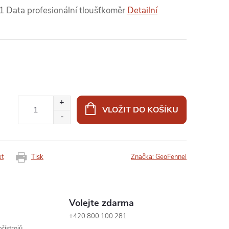
 Data profesionální tloušťkoměr
Detailní
VLOŽIT DO KOŠÍKU
et
Tisk
Značka:
GeoFennel
Volejte zdarma
+420 800 100 281
řístrojů