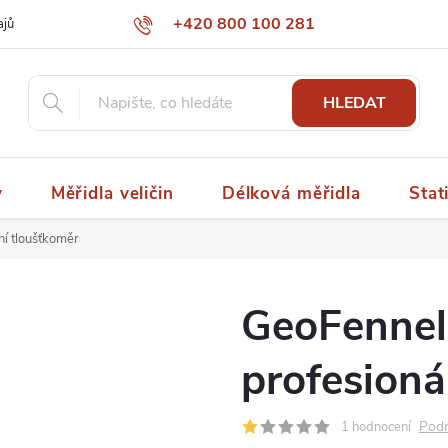
+420 800 100 281
ajů
papaspol@papaspol.cz
HLEDAT
y
Měřidla veličin
Délková měřidla
Stat
ní tloušťkoměr
GeoFennel
profesioná
Podr
1 hodnocení