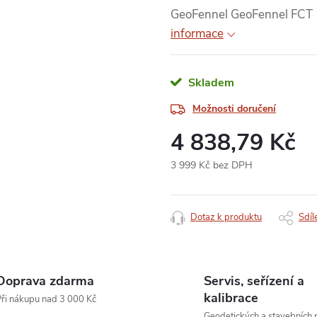
GeoFennel GeoFennel FCT 1
informace
Skladem
Možnosti doručení
4 838,79 Kč
3 999 Kč bez DPH
Měrná
cena:
Dotaz k produktu
Sdíl
Doprava zdarma
Servis, seřízení a
kalibrace
ři nákupu nad 3 000 Kč
Geodetických a stavebních p