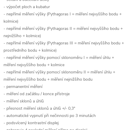
- výpočet ploch a kubatur
- nepřímé měření výšky (Pythagoras I = měření nejvyššího bodu +
kolmice)
- nepřímé měření výšky (Pythagoras II = měření nejvyššího bodu +
nejnižšího + kolmice)
- nepřímé měření výšky (Pythagoras III = měření nejvyššího bodu +
prostředního bodu + kolmice)
- nepřímé měření výšky pomocí sklonoměru I = měření úhlu +
měření nejvyššího bodu + kolmice
- nepřímé měření výšky pomocí sklonoměru II = měření úhlu +
měření nejvyššího bodu + měření nejnižšího bodu
- permanentní měření
- měření od začátku / konce přístroje
- měření sklonů a úhlů
- přesnost měření sklonů a úhlů +/- 0,3°
- automatické vypnutí při nečinnosti po 3 minutách
- podsvícený kontrastní displej