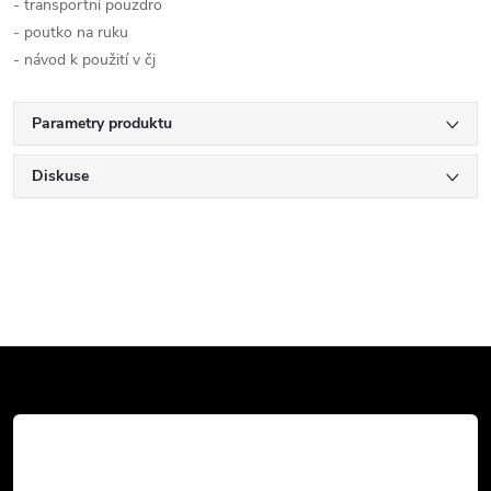
- transportní pouzdro
- poutko na ruku
- návod k použití v čj
Parametry produktu
Diskuse
Z
á
p