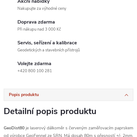
Akční nabídky
Nakupujte za výhodné ceny
Doprava zdarma
Při nákupu nad 3 000 Kč
Servis, seřízení a kalibrace
Geodetických a stavebních přístrojů
Volejte zdarma
+420 800 100 281
Popis produktu
Detailní popis produktu
GeoDist80
je laserový dálkoměr s červeným zaměřovacím paprskem
od výrobce GeoFennel ze SRN. Má dosah 80m s přesností +/- 2mm,