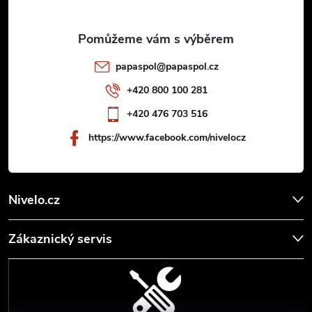
a
t
papaspol
@
papaspol.cz
í
+420 800 100 281
+420 476 703 516
https://www.facebook.com/nivelocz
Nivelo.cz
Zákaznický servis