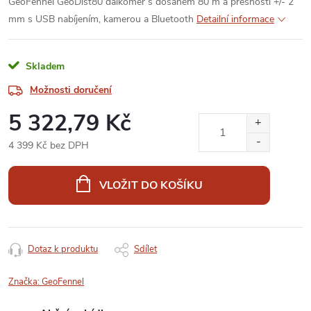
GeoFennel GeoDist80 dálkoměr s dosahem 80 m a přesností +/- 2
mm s USB nabíjením, kamerou a Bluetooth
Detailní informace
Skladem
Možnosti doručení
5 322,79 Kč
4 399 Kč bez DPH
Měrná
cena:
VLOŽIT DO KOŠÍKU
Dotaz k produktu
Sdílet
Značka:
GeoFennel