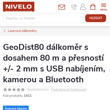
Přejít
NÁKUPNÍ
KOŠÍK
na
obsah
HLEDAT
Laserové dálkoměry
GeoDist80 dálkoměr s
dosahem 80 m a přesností
+/- 2 mm s USB nabíjením,
kamerou a Bluetooth
Podrobnosti hodnocení
Neohodnoceno
Kód produktu:
1411
Doprava zdarma