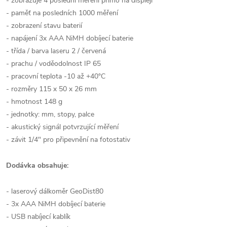
- zobrazuje 4 poslední měření přímo na displeji
- paměť na posledních 1000 měření
- zobrazení stavu baterií
- napájení 3x AAA NiMH dobíjecí baterie
- třída / barva laseru 2 / červená
- prachu / voděodolnost IP 65
- pracovní teplota -10 až +40°C
- rozměry 115 x 50 x 26 mm
- hmotnost 148 g
- jednotky: mm, stopy, palce
- akustický signál potvrzující měření
- závit 1/4" pro připevnění na fotostativ
Dodávka obsahuje:
- laserový dálkoměr GeoDist80
- 3x AAA NiMH dobíjecí baterie
- USB nabíjecí kablík