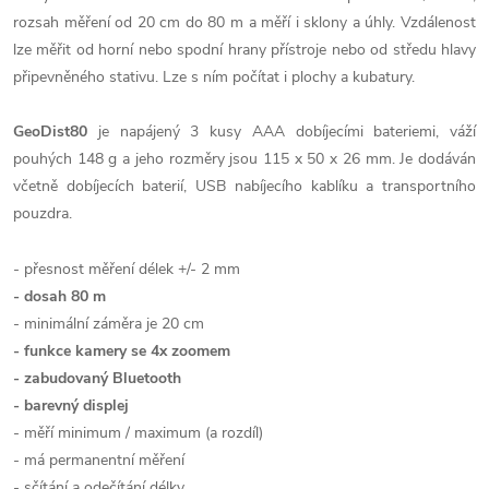
rozsah měření od 20 cm do 80 m a měří i sklony a úhly. Vzdálenost
lze měřit od horní nebo spodní hrany přístroje nebo od středu hlavy
připevněného stativu. Lze s ním počítat i plochy a kubatury.
GeoDist80
je napájený 3 kusy AAA dobíjecími bateriemi, váží
pouhých 148 g a jeho rozměry jsou 115 x 50 x 26 mm. Je dodáván
včetně dobíjecích baterií, USB nabíjecího kablíku a transportního
pouzdra.
- přesnost měření délek +/- 2 mm
- dosah 80 m
- minimální záměra je 20 cm
- funkce kamery se 4x zoomem
- zabudovaný Bluetooth
- barevný displej
- měří minimum / maximum (a rozdíl)
- má permanentní měření
- sčítání a odečítání délky